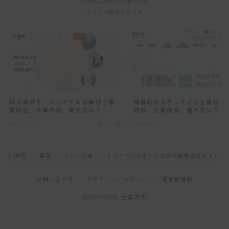
こちらの記事もどうぞ
株式会社リーゴってどんな会社？事
獨協医科大学ってどんな会社？
業内容、仕事内容、働き方は？
内容、仕事内容、働き方は？
2024.03.28
サービス業
2024.09.28
サ
HOME
業種
サービス業
ＳＯＭＰＯひまわり生命保険株式会社ってど
＞
＞
＞
お問い合わせ
プライバシーポリシー
運営者情報
2024–2026 仕事博士