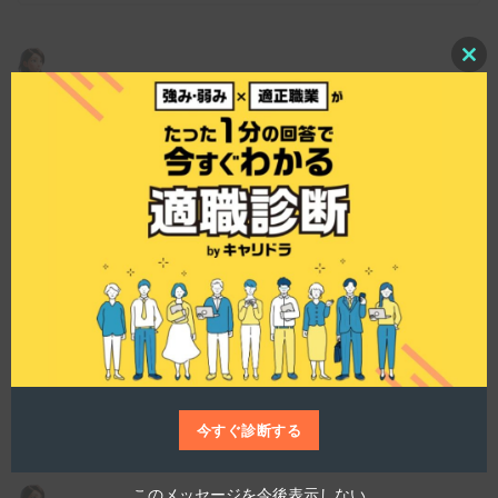
C
l
o
どんなキャリアアップ制度がありますか？
s
e
t
h
i
s
m
仕事博士
o
d
u
SOMPOひまわり生命保険株式会社には、エキスパ
l
ート制度（飛び級昇格制度）が導入されていま
e
す。経験を積み一定の基準を満たすことで、この
制度を通じて早期にキャリアアップのチャンスが
あります。そして、フラットな社風であり、年功
序列にとらわれない評価がされます。
今すぐ診断する
このメッセージを今後表示しない