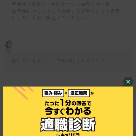
早速性を重視し、専門分野での知見を磨き続け、
お客様に対して全力で貢献する姿勢をとても大事
にしている点が際立っていますね。
働いているメンバーの環境はどうですか？
C
仕事博士
l
o
s
LocalSquareでは男女比率が8:2で、フルリモート
e
t
ワーク体制を採用しています。地方在住者や育児
h
中の人など、様々なバックグラウンドを持つ人々
i
s
がリモートで働いており、柔軟な働き方を実現し
m
ています。メンバーは日々、メタバースの中で仕
o
d