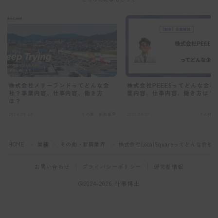
株式会社メリーランドってどんな会
株式会社PEEESってどんな会社
社？事業内容、仕事内容、働き方
業内容、仕事内容、働き方は？
は？
2024.09.24
その他・新興業界
2025.04.01
その他・
HOME
業種
その他・新興業界
株式会社LocalSquareってどんな
＞
＞
＞
お問い合わせ
プライバシーポリシー
運営者情報
2024–2026 仕事博士