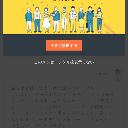
事をしているので、その働き方がとてもユニーク
u
ですね。
l
e
今すぐ診断する
具体的な業務内容について教えてもらえますか？
このメッセージを今後表示しない
仕事博士
主な業務は、法人向けに2Dメタバースの
「Gather」を使用したメタバースイベントの運営
やスペースの構築、コンサルティング、DX支援で
す。リモートワークのオフィススペース構築やメ
タバースイベントの企画から実行までを一貫して
担当します。一歩先行くメタバースソリューショ
ンを提供しているわけですね。