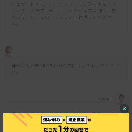
います。例えば、ハイファッション誌の表紙デザ
インや、人気アーティストのビジュアル制作に携
わることで、このミッションを体現しています
ね。
株式会社OFBYFORの働き方について教えてくださ
い。
仕事博士
彼らは、日々のタスクやミーティングをチーム内
C
l
で密に共有し、多くのプロジェクトを同時に推進
o
しています。独自の「OBFメソッド」という指針
s
e