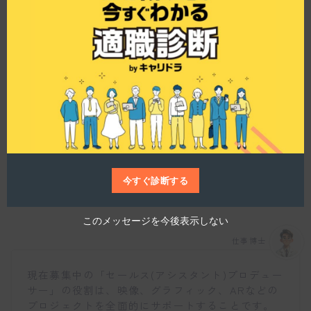
に基づいて互いに協力しながら、クリエイティビ
t
ティを最大限に引き出していく働き方です。この
h
i
メソッドには、メンバーへのリスペクト、迅速な
s
対応、オリジナリティの追求、そして常に変化を
m
o
恐れない姿勢が含まれていますね。
d
u
l
e
今回募集しているポジションについて詳しく教え
てください。
今すぐ診断する
このメッセージを今後表示しない
仕事博士
現在募集中の「セールス(アシスタント)プロデュー
サー」の役割は、映像、グラフィック、ARなどの
プロジェクトを全面的にサポートすることです。