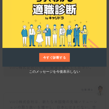
士のコミュニケーションも活発です。しかし、業
h
i
務に入ると非常に勢いよく働く、オンとオフのメ
s
リハリがはっきりしています。2024年3月には新し
m
o
いオフィスへの移転も予定されており、恵比寿駅
d
から徒歩8分とアクセスも良好です。現在は正社員
u
l
5名に加え、業務委託の方が10名程度在籍していま
e
す。
今すぐ診断する
ViVO株式会社の今後の展望を教えてください。
このメッセージを今後表示しない
仕事博士
ViVO株式会社は、新たな米国発の先端ソリューシ
ョンの取り扱いを増やし、日本にはまだない、世