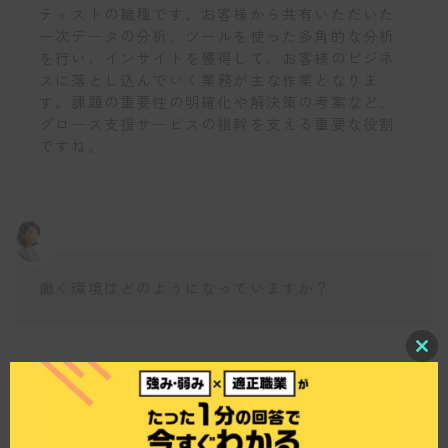
ティストの職種です。お客様から共有いただいた
一次データの分析、ツールを使った多角的な分析
を行い、インサイトを獲得して、お客様のビジネ
スに落とし込んでいく業務が主な作業となりま
す。課題の重要性の明確化や解決策の考案など、
グロース支援サービスの根幹を支える重要な役割
ですね。
働く環境はどのようになっていますか？
C
l
仕事博士
o
s
e
オフィスは非常に和やかな雰囲気で、メンバー同
t