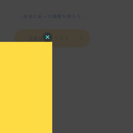
\自分にあった職業を知ろう/
適職診断をうける
C
l
o
s
e
t
h
i
s
m
o
d
u
l
e