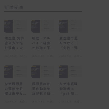
新着記事
履歴書 免許
職歴・アル
履歴書で差
書き方で悩
バイト経験
をつける！
む理由：未
が転職で不
「免許・資
経験者が陥
利になる
格」欄の正
2026.04.08
未分
2026.04.08
未分
2026.04.08
未分
る心理的な
「感情的な
しい書き方
類
類
類
壁
壁」とは
と未経験転
職の心得
なぜ履歴書
履歴書の普
なぜ未経験
の運転免許
通自動車免
転職者は
欄は重要な
許記載で悩
「pdf 履歴
のか？採用
むのはな
書」を選ぶ
2026.04.08
未分
2026.04.08
未分
2026.04.08
未分
担当者の視
ぜ？感情的
べきなの
類
類
類
点
な壁とは
か？