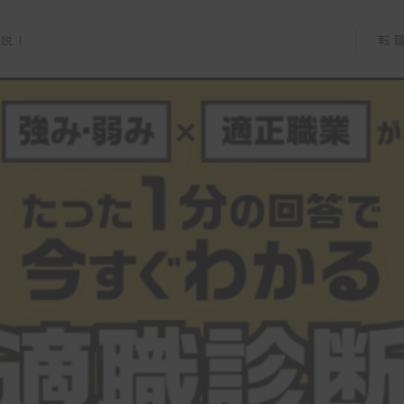
転
解説！