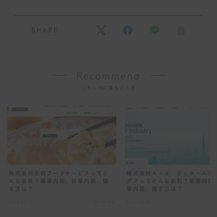
SHARE
Recommend
こちらの記事もどうぞ
株式会社王将フードサービスってど
株式会社Ａｎｄ Ｄｏホールデ
んな会社？事業内容、仕事内容、働
グスってどんな会社？事業内容
き方は？
事内容、働き方は？
2024.09.23
サービス業
2024.09.24
サ