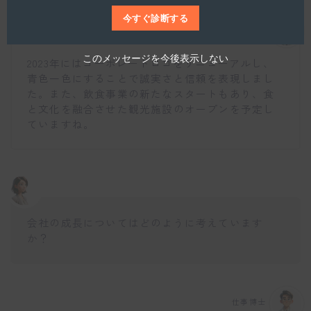
今すぐ診断する
仕事博士
このメッセージを今後表示しない
2023年にはコーポレートロゴをリニューアルし、
青色一色にすることで誠実さと信頼を表現しまし
た。また、飲食事業の新たなスタートもあり、食
と文化を融合させた観光施設のオープンを予定し
ていますね。
会社の成長についてはどのように考えています
か？
仕事博士