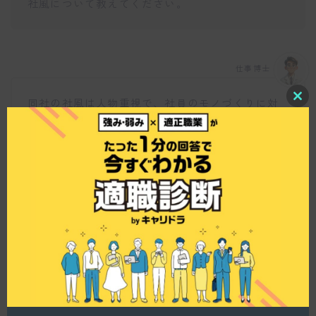
社風について教えてください。
仕事博士
同社の社風は人物重視で、社員のモノづくりに対
C
l
する情熱を大切にしています。学校での学び以上
o
に、‘好き’や‘楽しい’という気持ちが重要視されて
s
e
いるんですね。これにより、クリエイティブで活
t
気のある職場が形成されています。
h
i
s
m
o
d
u
l
e
最近の取り組みにはどのようなものがあります
か？