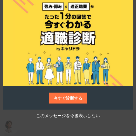
l
o
s
e
t
h
社員教育制度はどのようになっていますか？
i
s
m
o
d
u
仕事博士
l
e
当社には、入社後のIT技術研修や資格支援制度が
充実していて、教育制度が手厚いですね。経験や
文理を問わず、エンジニアとして成長できる環境
が整っており、自己成長を促すための支援が充実
しています。
今すぐ診断する
このメッセージを今後表示しない