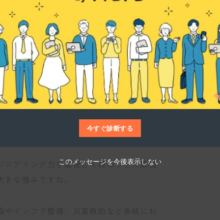
特徴や強みについて教えてください。
仕事博士
カー機能と、世界中の優れた機械を導入す
今すぐ診断する
のが最大の特徴です。
このメッセージを今後表示しない
ジニアリング力を駆使して現場ごとに最適
大きな強みですね。
設やインフラ整備、災害救助など多岐にわ