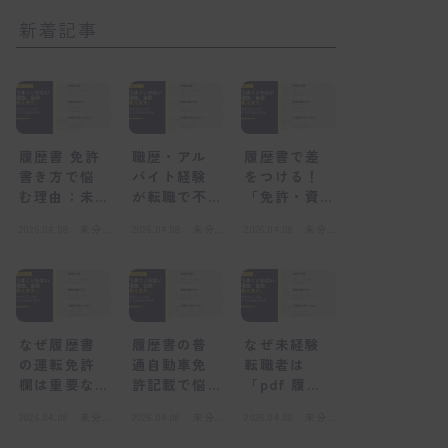
新着記事
履歴書 免許
職歴・アル
履歴書で差
書き方で悩
バイト経験
をつける！
む理由：未
が転職で不
「免許・資
経験者が陥
利になる
格」欄の正
2026.04.08
未分
2026.04.08
未分
2026.04.08
未分
る心理的な
「感情的な
しい書き方
類
類
類
壁
壁」とは
と未経験転
職の心得
なぜ履歴書
履歴書の普
なぜ未経験
の運転免許
通自動車免
転職者は
欄は重要な
許記載で悩
「pdf 履歴
のか？採用
むのはな
書」を選ぶ
2026.04.08
未分
2026.04.08
未分
2026.04.08
未分
担当者の視
ぜ？感情的
べきなの
類
類
類
点
な壁とは
か？