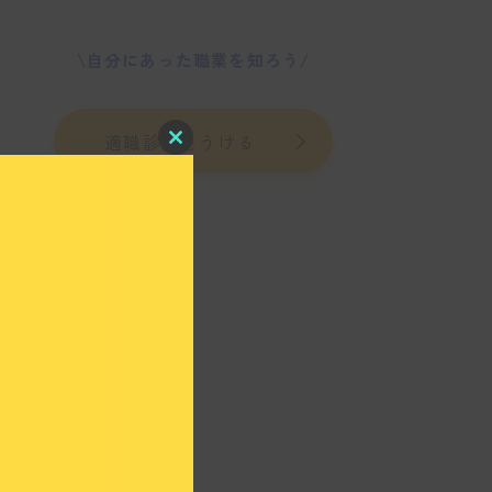
\自分にあった職業を知ろう/
適職診断をうける
C
l
o
s
e
t
h
i
s
m
o
d
u
l
e