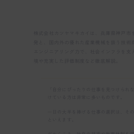
株式会社カツヤマキカイは、兵庫県神戸市
発と、国内外の優れた産業機械を扱う技術
エンジニアリング力で、社会インフラを支
境や充実した評価制度など徹底解説。
「自分にぴったりの仕事を見つけられ
けている方は非常に多いものです。
一日の大半を捧げる仕事の選択は、そ
といえます。
だからこそ、独自の技術や教育体制を