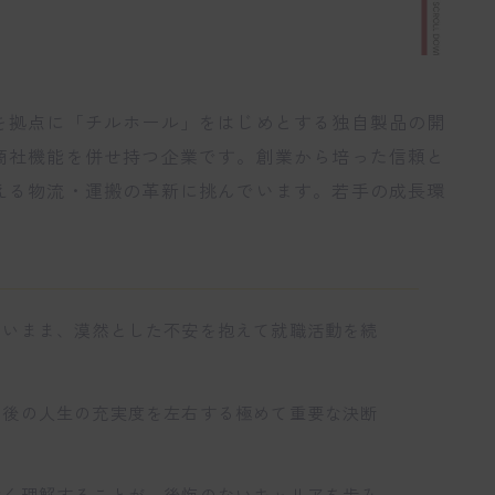
を拠点に「チルホール」をはじめとする独自製品の開
商社機能を併せ持つ企業です。創業から培った信頼と
える物流・運搬の革新に挑んでいます。若手の成長環
ないまま、漠然とした不安を抱えて就職活動を続
の後の人生の充実度を左右する極めて重要な決断
深く理解することが、後悔のないキャリアを歩み