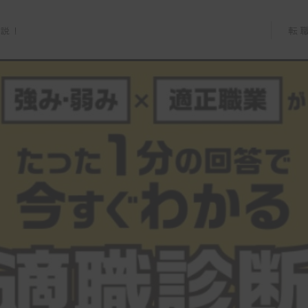
転
解説！