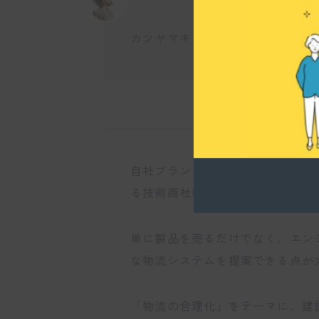
カツヤマキカイ株式会社の事業の
自社ブランド製品を製造するメー
る技術商社機能を併せ持っている
単に製品を売るだけでなく、エン
な物流システムを提案できる点が
「物流の合理化」をテーマに、建