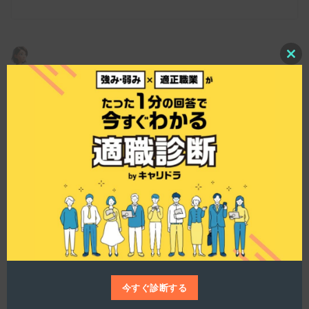
C
l
o
この会社の仕事の特長を教えてください。
s
e
t
h
i
s
仕事博士
m
o
d
u
富士古河E&C株式会社の仕事の特長は、幅広い案
l
件を手掛けている点にあります。具体的には、オ
e
フィスビルや商業施設、工場、データセンターな
ど、様々な施設の空調設備や給排水衛生設備を担
当します。特に産業空調分野では、省エネ設備や
クリーンルームの空調システムの企画・提案に力
を入れており、大型案件も多く扱っていますね。
今すぐ診断する