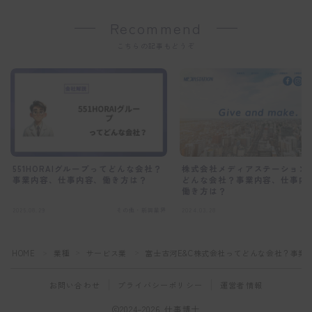
Recommend
こちらの記事もどうぞ
株式会社メディアステーション
551HORAIグループってどんな会社？
どんな会社？事業内容、仕事内
事業内容、仕事内容、働き方は？
働き方は？
2025.08.29
その他・新興業界
2024.03.28
サ
HOME
業種
サービス業
富士古河E&C株式会社ってどんな会社？事業
＞
＞
＞
お問い合わせ
プライバシーポリシー
運営者情報
2024–2026 仕事博士