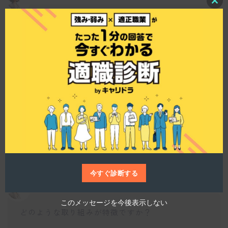
C
l
福利厚生にどのようなものがありますか？
o
s
e
t
h
i
s
仕事博士
m
o
d
福利厚生も充実しており、家族手当や住宅手当が
u
支給されます。また、資格手当も用意されてお
l
e
り、今後のスキルアップや年収アップを目指しや
すい環境です。これにより、長期にわたって腰を
据えて働ける職場となっています。
今すぐ診断する
このメッセージを今後表示しない
どのような取り組みが特徴ですか？