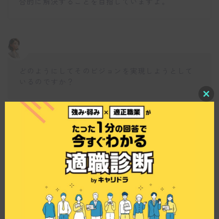
合的に解決することを目指していますよ。
どのようにしてそのビジョンを実現しようとして
いるのですか？
C
l
o
s
仕事博士
e
t
h
彼らはそのビジョンを達成するために、主体的な
i
s
思考と行動、チームワーク、そして家族や仲間が
m
誇れる言動を大切にするという三つの行動指針を
o
d
設けています。これにより、質の高いサービス提
u
供を目指し、社会貢献を目指す姿勢が強調されて
l
e
いるんですよ。