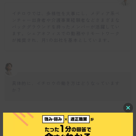
イチロウでは、多様性を大事にし、メディア系ベ
ンチャー出身者や介護事業経験者などさまざまな
バックグラウンドを持ったメンバーが活躍してい
ます。シェアオフィスでの勤務やリモートワーク
が推奨され、月1の出社を基本としています。
具体的に、イチロウの働き方はどうなっています
か？
C
l
仕事博士
o
s
e
イチロウでは、仕事の場所に囚われないリモート
t