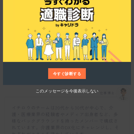
ワークを推奨しています。バーチャルオフィスを
h
i
使用し、心理的安全性を担保しながらコミュニケ
s
ーションを取り、オンラインランチ会なども活発
m
o
に行われているそうです。
d
u
l
e
イチロウにはどんなチームメンバーがいますか？
今すぐ診断する
このメッセージを今後表示しない
仕事博士
イチロウのチームは20代から30代が中心で、介
護・医療業界の経験者やメディア出身者など、多
様なバックグラウンドを持ったメンバーで構成さ
れています。介護業界のDX化にチャレンジし、そ
れぞれがスキルを活かしています。