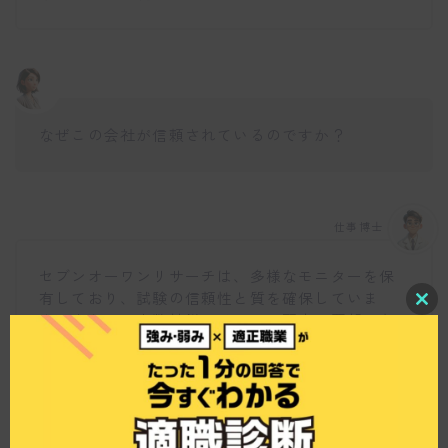
なぜこの会社が信頼されているのですか？
仕事博士
セブンオーワンリサーチは、多様なモニターを保
有しており、試験の信頼性と質を確保していま
C
す。さらに、少数精鋭のチームで顧客の要望にき
l
め細かく対応し、試験計画から結果の提供までト
o
s
ータルサポートする点が評価されています。ま
e
た、新たな事業展開も視野に入れた積極的な運営
t
h
が支持されている理由です。
i
s
m