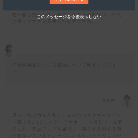
度などがあります。また、職場内は全面禁煙で受
動喫煙対策も整っており、年間休日は120日で、有
給休暇も充実しています。これらの制度は、社員
このメッセージを今後表示しない
の働きやすさを重視した結果ですね。
同社が募集している職種について教えてくださ
い。
仕事博士
現在、特に力を入れているのはカスタマーサポー
ト職です。ECシステムのサポートを通じて、お客
様と共に売上アップを目指し、喜びを共有する関
係を築いています。テクニカルサポートやエンジ