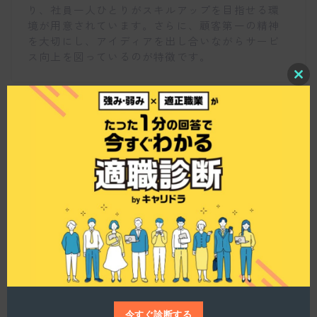
り、社員一人ひとりがスキルアップを目指せる環
境が用意されています。さらに、顧客第一の精神
を大切にし、アイディアを出し合いながらサービ
ス向上を図っているのが特徴です。
C
l
o
s
e
t
h
株式会社リピストではどのような制度が用意され
i
s
ていますか？
m
o
d
u
l
e
仕事博士
様々な制度があり、社員のライフスタイルやキャ
リアアップをサポートしています。副業OK、リモ
ートワーク制度、時短勤務制度、資格取得支援制
今すぐ診断する