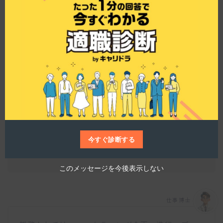
ズ、オーガニックな食事などの情報を共有しなが
e
t
ら、本質的な美の提供を目指しています。チーム
h
ワークを深めるために、勉強会、セミナー、展示
i
s
会への参加、食事を通したコミュニケーションな
m
どが積極的に行われていますよ。この強い絆が、
o
d
長期にわたるブランド運営の基盤となっているん
u
ですね。
l
e
今すぐ診断する
具体的にどのような業務に関わることができます
か？
このメッセージを今後表示しない
仕事博士