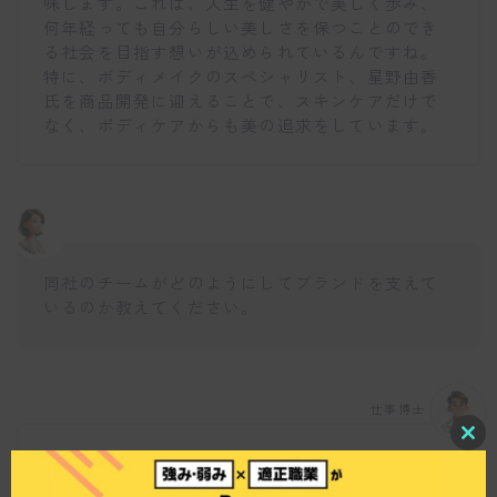
味します。これは、人生を健やかで美しく歩み、
何年経っても自分らしい美しさを保つことのでき
る社会を目指す想いが込められているんですね。
特に、ボディメイクのスペシャリスト、星野由香
氏を商品開発に迎えることで、スキンケアだけで
なく、ボディケアからも美の追求をしています。
同社のチームがどのようにしてブランドを支えて
いるのか教えてください。
仕事博士
C
同社では、美容や健康にこだわったメンバーが集
l
o
い、最新のファッショントレンド、エクササイ
s