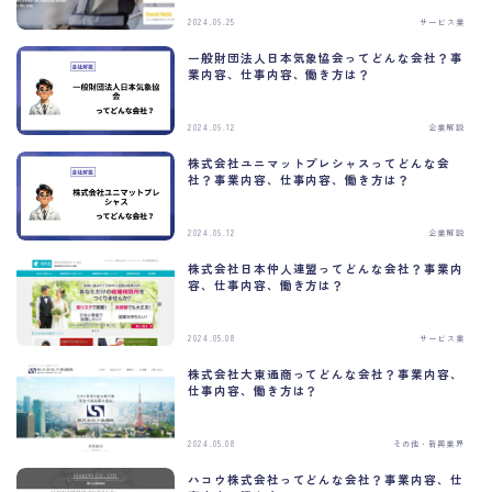
2024.09.25
サービス業
一般財団法人日本気象協会ってどんな会社？事
業内容、仕事内容、働き方は？
2024.09.12
企業解説
株式会社ユニマットプレシャスってどんな会
社？事業内容、仕事内容、働き方は？
2024.09.12
企業解説
株式会社日本仲人連盟ってどんな会社？事業内
容、仕事内容、働き方は？
2024.05.08
サービス業
C
株式会社大東通商ってどんな会社？事業内容、
l
仕事内容、働き方は？
o
s
e
2024.05.08
その他・新興業界
t
h
ハコウ株式会社ってどんな会社？事業内容、仕
i