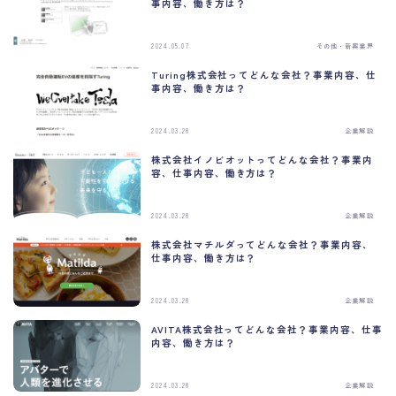
事内容、働き方は？
s
m
o
d
2024.05.07
その他・新興業界
u
l
Turing株式会社ってどんな会社？事業内容、仕
e
事内容、働き方は？
2024.03.28
企業解説
株式会社イノビオットってどんな会社？事業内
容、仕事内容、働き方は？
今すぐ診断する
2024.03.28
企業解説
このメッセージを今後表示しない
株式会社マチルダってどんな会社？事業内容、
仕事内容、働き方は？
2024.03.28
企業解説
AVITA株式会社ってどんな会社？事業内容、仕事
内容、働き方は？
2024.03.28
企業解説