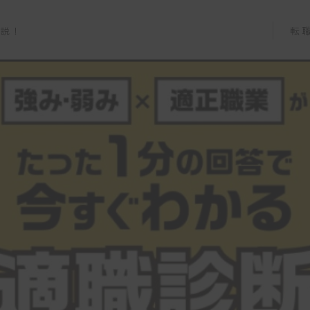
転
解説！