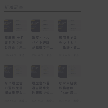
新着記事
履歴書 免許
職歴・アル
履歴書で差
書き方で悩
バイト経験
をつける！
む理由：未
が転職で不
「免許・資
経験者が陥
利になる
格」欄の正
2026.04.08
未分
2026.04.08
未分
2026.04.08
未分
る心理的な
「感情的な
しい書き方
類
類
類
壁
壁」とは
と未経験転
職の心得
なぜ履歴書
履歴書の普
なぜ未経験
の運転免許
通自動車免
転職者は
欄は重要な
許記載で悩
「pdf 履歴
のか？採用
むのはな
書」を選ぶ
2026.04.08
未分
2026.04.08
未分
2026.04.08
未分
担当者の視
ぜ？感情的
べきなの
類
類
類
点
な壁とは
か？