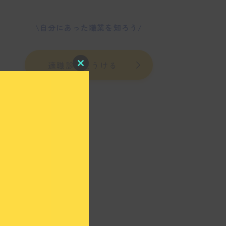
\自分にあった職業を知ろう/
適職診断をうける
C
l
o
s
e
t
h
i
s
m
o
d
u
l
e