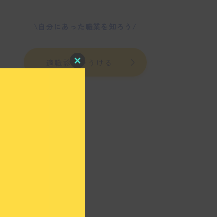
\自分にあった職業を知ろう/
適職診断をうける
C
l
o
s
e
t
h
i
s
m
o
d
u
l
e