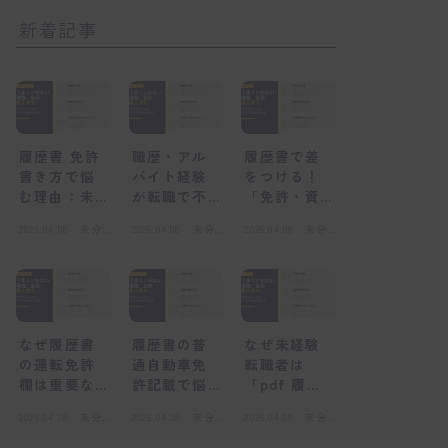
新着記事
履歴書 免許
職歴・アル
履歴書で差
書き方で悩
バイト経験
をつける！
む理由：未
が転職で不
「免許・資
経験者が陥
利になる
格」欄の正
2026.04.08
未分
2026.04.08
未分
2026.04.08
未分
る心理的な
「感情的な
しい書き方
類
類
類
壁
壁」とは
と未経験転
職の心得
なぜ履歴書
履歴書の普
なぜ未経験
の運転免許
通自動車免
転職者は
欄は重要な
許記載で悩
「pdf 履歴
のか？採用
むのはな
書」を選ぶ
2026.04.08
未分
2026.04.08
未分
2026.04.08
未分
担当者の視
ぜ？感情的
べきなの
類
類
類
点
な壁とは
か？