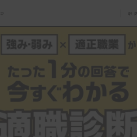
転
解説！