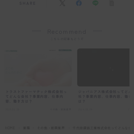
SHARE
Recommend
こちらの記事もどうぞ
トラストファーマテック株式会社っ
ジャパニアス株式会社ってどん
てどんな会社？事業内容、仕事内
社？事業内容、仕事内容、働き
容、働き方は？
は？
2025.02.28
その他・新興業界
2024.05.09
IT
HOME
業種
その他・新興業界
千代田鋼鉄工業株式会社ってどんな会
＞
＞
＞