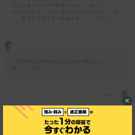
目の比嘉さんは原料購買を担当し、鉄スクラップ
の市場分析をしながら適切な仕入れを行っていま
す。若手も活躍できる環境が整っていますね。
千代田鋼鉄工業株式会社の社員の働き方について
教えてください。
仕事博士
C
l
千代田鋼鉄工業株式会社では、残業が少なく、プ
o
ライベートの時間を大切にできる働き方を推進し
s
ています。また、福利厚生も充実しており、財形
e
t
貯蓄制度などを利用して将来に備えることができ
h