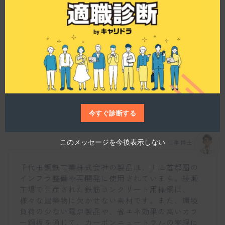
ます。このように社員のワークライフバランスを
i
s
重視した体制が整っています。
m
o
d
u
l
e
千代田鋼鉄工業株式会社の製品はどのように社会
に貢献していますか？
今すぐ診断する
このメッセージを今後表示しない
仕事博士
千代田鋼鉄工業株式会社の製品は、主に首都圏の
インフラ整備や再開発に使用されています。綾瀬
工場で生産された鉄筋コンクリート用棒鋼は、
様々な建築物に欠かせない素材です。また、環境
負荷の少ない電炉製品や、省エネ効果の高いカラ
ー鋼板を通じて、カーボンニュートラルの実現に