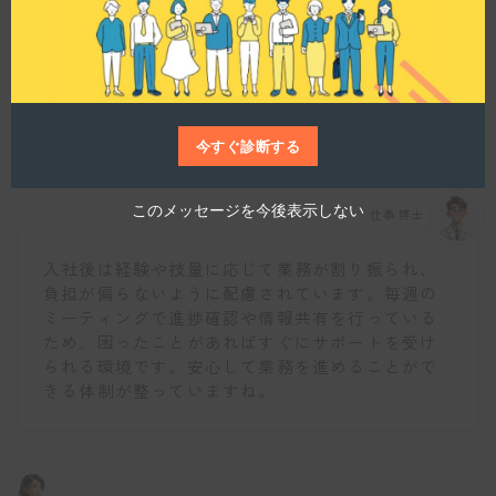
l
e
この会社に入社後のサポート体制について教えて
ください。
今すぐ診断する
このメッセージを今後表示しない
仕事博士
入社後は経験や技量に応じて業務が割り振られ、
負担が偏らないように配慮されています。毎週の
ミーティングで進捗確認や情報共有を行っている
ため、困ったことがあればすぐにサポートを受け
られる環境です。安心して業務を進めることがで
きる体制が整っていますね。