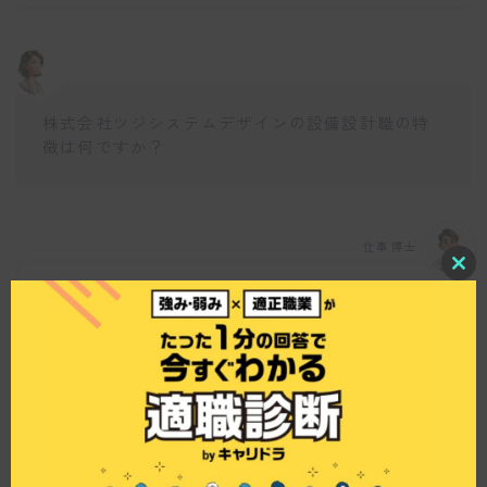
株式会社ツジシステムデザインの設備設計職の特
徴は何ですか？
仕事博士
C
l
設備設計職の特徴としては、公共工事が7割、民間
o
工事が3割とバランスの取れた仕事の内容がありま
s
e
す。さらに、改修工事が7割、新築工事が3割で、
t
多岐にわたる種類の建物に携わることができます
h
i
ね。これにより、設計業務でスキルアップできる
s
機会が豊富にあります。
m
o
d
u