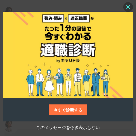
C
l
o
s
社内の働きやすさについて教えてください。
e
t
h
i
s
m
仕事博士
o
d
u
当社ではOJT制度を採用しており、入社後は先輩
l
e
社員と一緒に業務を行いながらスムーズに仕事を
覚えられる環境が整っています。また、育児休業
取得率が男女ともに100％と非常に高く、働きやす
い職場環境の整備にも力を入れていますね。
今すぐ診断する
このメッセージを今後表示しない