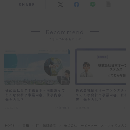
SHARE
Recommend
こちらの記事もどうぞ
株式会社ＮＴＴ東日本－南関東って
株式会社日本オープンシステム
どんな会社？事業内容、仕事内容、
てどんな会社？事業内容、仕事
働き方は？
容、働き方は？
2025.03.12
IT・情報通信
2025.08.26
IT
HOME
業種
IT・情報通信
株式会社エービーケーエスエスってどんな
＞
＞
＞