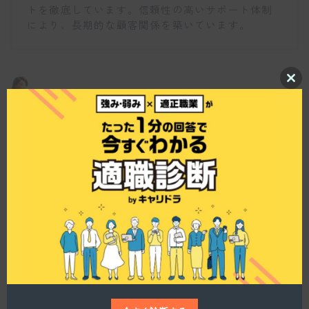
トを徹底しています。信頼性の高いサポート体制
により、長期的な顧客関係を築いています。
C
l
o
s
今後のキャリアプランについても知りたいです。
e
t
h
i
s
m
仕事博士
o
d
u
株式会社エービーケーエスエスでは、技術のスペ
l
e
シャリストを目指すことや、管理職にチャレンジ
することが可能です。同社の社員は最新の技術や
知識を学び続ける環境が整っており、自身のキャ
リアを幅広く築くことができます。成長意欲のあ
る方にとって、非常に魅力的な職場と言えるでし