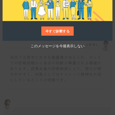
e
社風や職場の雰囲気について教えてください。
今すぐ診断する
仕事博士
このメッセージを今後表示しない
社内では若手に大きな裁量権が与えられ、キャリ
アの初期段階から自分の判断が尊重される環境が
あります。成果主義の評価制度により、努力が報
われやすく、社風としてはチャレンジ精神を大切
にしているところが特徴です。