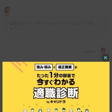
社内のコミュニケーションについてはどうです
か？
仕事博士
C
エムピーキッチンではトークノートという社内コ
l
o
ミュニケーションツールを導入しており、社員全
s
員が参加しております。また、月に一度の1on1面
e
t
談で、対面でのコミュニケーションも大切にして
h
います。これにより、社員間の距離を縮めつつ、
i
情報をスムーズに共有できる環境を作っていま
s
m
す。
o
d
u
l