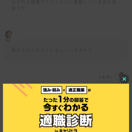
などの大規模プロジェクトに貢献している点が特
長です。
働き方はどのようになっていますか？
仕事博士
C
l
年間休日が130日以上あり、GWには11連休、夏季
o
s
や年末年始も長期休暇が取れる非常に働きやすい
e
環境です。さらに、遠方からの社員には借上げ社
t
h
宅が提供され、自己負担も約2万円と手頃です。こ
i
うした制度により、安心して働ける環境が整って
s
m
います。
o
d