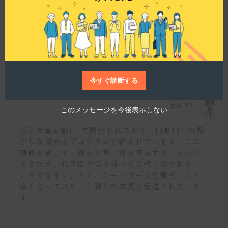
u
l
e
新入社員研修について教えてください。
今すぐ診断する
仕事博士
このメッセージを今後表示しない
新入社員研修は1年間行われており、同期同士の繋
がりを深めるプログラムが組まれています。この
研修を通じて、確かな専門性を育成することがで
きるため、社員は自信を持って業務に取り組むこ
とができます。また、チームワークを重視した内
容となっており、仲間との成長も促進されていま
す。