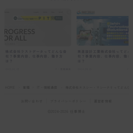
株式会社ラストデータってどんな会
英進設計工業株式会社ってどん
社？事業内容、仕事内容、働き方
社？事業内容、仕事内容、働き
は？
は？
2025.02.28
IT・情報通信
2024.09.25
IT
HOME
業種
IT・情報通信
株式会社エスシー・マシーナリってどんな
＞
＞
＞
お問い合わせ
プライバシーポリシー
運営者情報
2024–2026 仕事博士