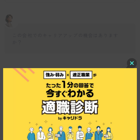
この会社でのキャリアアップの機会はあります
か？
C
仕事博士
l
o
s
はい、キャリアアップの機会は十分にあります。
e
t
幅広い知識やスキルを身につけたい方には、動画
h
編集やIT知識などの研修が用意されており、自己
i
s
成長をサポートする環境が整っています。また、
m
成果や頑張りを正当に評価してくれるため、努力
o
d
次第で着実にキャリアを築くことができるでしょ
u
う。
l
e