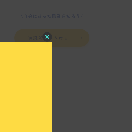
\自分にあった職業を知ろう/
適職診断をうける
C
l
o
s
e
t
h
i
s
m
o
d
u
l
e