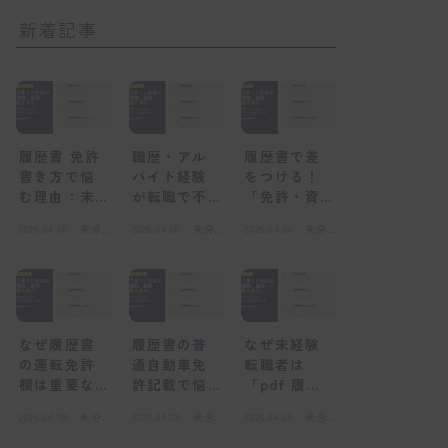
新着記事
履歴書 免許
職歴・アル
履歴書で差
書き方で悩
バイト経験
をつける！
む理由：未
が転職で不
「免許・資
経験者が陥
利になる
格」欄の正
2026.04.08
未分
2026.04.08
未分
2026.04.08
未分
る心理的な
「感情的な
しい書き方
類
類
類
壁
壁」とは
と未経験転
職の心得
なぜ履歴書
履歴書の普
なぜ未経験
の運転免許
通自動車免
転職者は
欄は重要な
許記載で悩
「pdf 履歴
のか？採用
むのはな
書」を選ぶ
2026.04.08
未分
2026.04.08
未分
2026.04.08
未分
担当者の視
ぜ？感情的
べきなの
類
類
類
点
な壁とは
か？