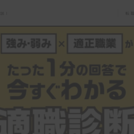
転
解説！