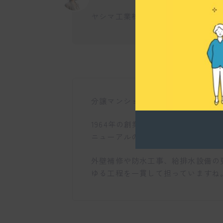
ヤシマ工業株式会社の主な事業内容
分譲マンションの大規模修繕工事を
1964年の創業当時から、建物を「
ニューアルの考え方を持ち続けてい
外壁補修や防水工事、給排水設備の
ゆる工程を一貫して担っていますね