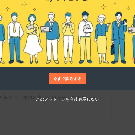
を教えてください。
中心とした改修事業を展開しています。
壊す」のではなく「直して長く使う」というリ
今すぐ診断する
る企業です。
更新など、建物の資産価値を守るためのあら
このメッセージを今後表示しない
。