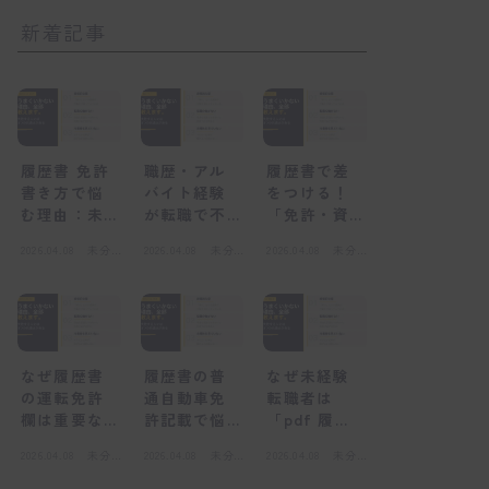
新着記事
履歴書 免許
職歴・アル
履歴書で差
書き方で悩
バイト経験
をつける！
む理由：未
が転職で不
「免許・資
経験者が陥
利になる
格」欄の正
2026.04.08
未分
2026.04.08
未分
2026.04.08
未分
る心理的な
「感情的な
しい書き方
類
類
類
壁
壁」とは
と未経験転
職の心得
なぜ履歴書
履歴書の普
なぜ未経験
の運転免許
通自動車免
転職者は
欄は重要な
許記載で悩
「pdf 履歴
のか？採用
むのはな
書」を選ぶ
2026.04.08
未分
2026.04.08
未分
2026.04.08
未分
担当者の視
ぜ？感情的
べきなの
類
類
類
点
な壁とは
か？