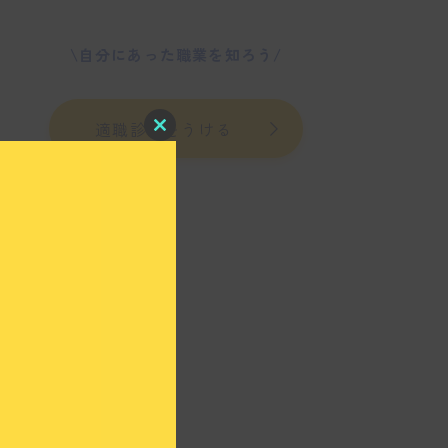
\自分にあった職業を知ろう/
適職診断をうける
C
l
o
s
e
t
h
i
s
m
o
d
u
l
e