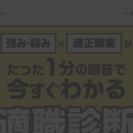
転
解説！