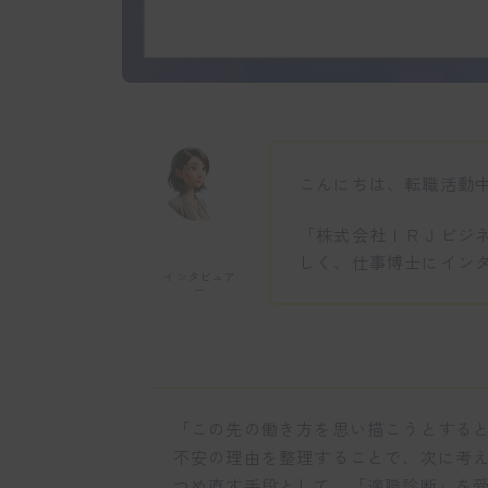
こんにちは、転職活動
「株式会社ＩＲＪビジ
しく、仕事博士にイン
インタビュア
ー
「この先の働き方を思い描こうとする
不安の理由を整理することで、次に考
つめ直す手段として、「適職診断」を