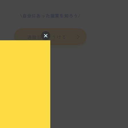
\自分にあった職業を知ろう/
適職診断をうける
C
l
o
s
e
t
h
i
s
m
o
d
u
l
e