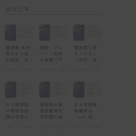
新着記事
履歴書 免許
職歴・アル
履歴書で差
書き方で悩
バイト経験
をつける！
む理由：未
が転職で不
「免許・資
経験者が陥
利になる
格」欄の正
2026.04.08
未分
2026.04.08
未分
2026.04.08
未分
る心理的な
「感情的な
しい書き方
類
類
類
壁
壁」とは
と未経験転
職の心得
なぜ履歴書
履歴書の普
なぜ未経験
の運転免許
通自動車免
転職者は
欄は重要な
許記載で悩
「pdf 履歴
のか？採用
むのはな
書」を選ぶ
2026.04.08
未分
2026.04.08
未分
2026.04.08
未分
担当者の視
ぜ？感情的
べきなの
類
類
類
点
な壁とは
か？